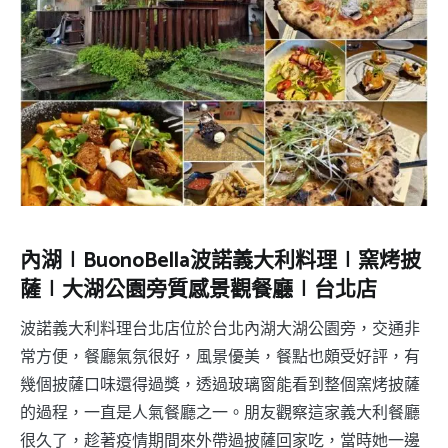
內湖∣BuonoBella波諾義大利料理∣窯烤披
薩∣大湖公園旁質感景觀餐廳∣台北店
波諾義大利料理台北店位於台北內湖大湖公園旁，交通非
常方便，餐廳氣氛很好，風景優美，餐點也頗受好評，有
幾個披薩口味還得過獎，透過玻璃窗能看到整個窯烤披薩
的過程，一直是人氣餐廳之一。朋友觀察這家義大利餐廳
很久了，趁著疫情期間來外帶過披薩回家吃，當時她一邊