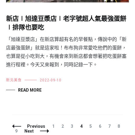
新店∣旭達豆漿店∣老字號超人氣最強蛋餅
∣排隊也要吃
「旭達豆漿店」在新店算超有名的早餐點，傳說中的「新
店最強蛋餅」就是這家啦！布布狗非常愛吃他們的蛋餅，
也算是從小吃到大，有機會來到新店都會想著把吃蛋餅塞
進行程裡。今天又來報到，同時記錄一下。
新北美食
2022-09-10
READ MORE
Posts
Page
Page
Page
Page
Page
Page
Page
Page
Previous
1
2
3
4
5
6
7
8
Navigation
Page
9
Next