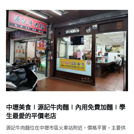
中壢美食∣源記牛肉麵∣內用免費加麵∣學
生最愛的平價老店
源記牛肉麵位在中壢市區火車站附近，價格平實，主要供