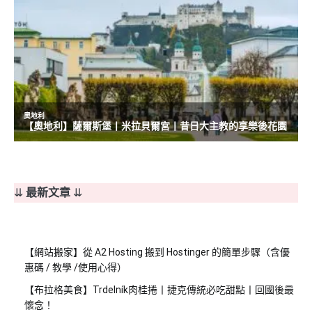
⇊
最新文章
⇊
【網站搬家】從 A2 Hosting 搬到 Hostinger 的簡單步驟（含優
惠碼 / 教學 /使用心得）
【布拉格美食】Trdelník肉桂捲丨捷克傳統必吃甜點丨回國後最
懷念！