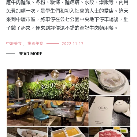
應牛肉麵類、冬粉、粄條、麵疙瘩、水餃、燴飯等，內用
免費加麵一次，是學生們和初入社會的人士的愛店。這天
來到中壢市區，將車停在公七公園中央地下停車場後，肚
子餓了起來，便來到評價還不錯的源記牛肉麵用餐。
中壢美食
,
桃園美食
2022-11-17
READ MORE